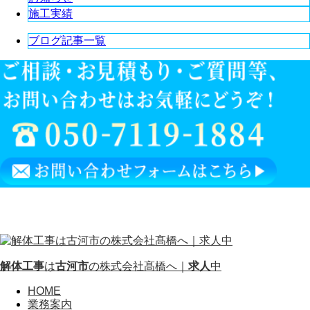
施工実績
ブログ記事一覧
解体工事
は
古河市
の株式会社髙橋へ｜
求人
中
HOME
業務案内