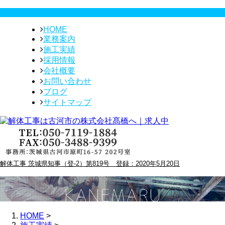
HOME
業務案内
施工実績
採用情報
会社概要
お問い合わせ
ブログ
サイトマップ
解体工事 茨城県知事（登-2）第819号 登録：2020年5月20日
HOME
>