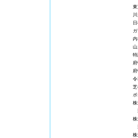
東
川
日
ガ
内
山
特
府
府
令
芝
ボ
株
現
株
現
株