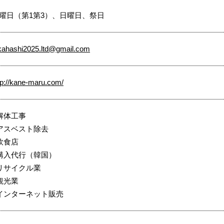
曜日（第1第3）、日曜日、祭日
kahashi2025.ltd@gmail.com
tp://kane-maru.com/
解体工事
アスベスト除去
飲食店
購入代行（韓国）
リサイクル業
観光業
インターネット販売