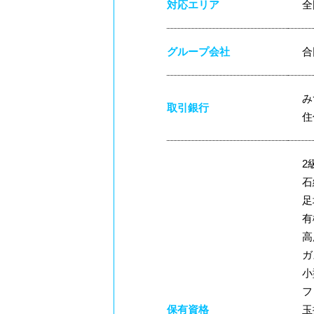
対応エリア
全
グループ会社
合
み
取引銀行
住
2
石
足
有
高
ガ
小
フ
保有資格
玉