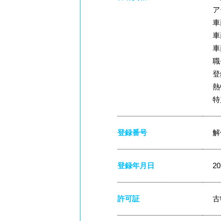
ア
車
車
車
職
登
熱
特
登録番号
解
登録年月日
2
許可証
古