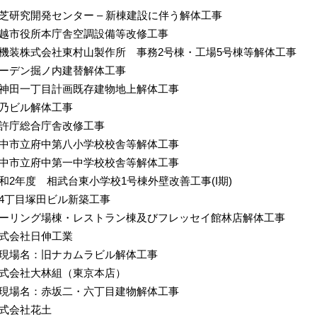
芝研究開発センター – 新棟建設に伴う解体工事
越市役所本庁舎空調設備等改修工事
機装株式会社東村山製作所 事務2号棟・工場5号棟等解体工事
ーデン掘ノ内建替解体工事
神田一丁目計画既存建物地上解体工事
乃ビル解体工事
許庁総合庁舎改修工事
中市立府中第八小学校校舎等解体工事
中市立府中第一中学校校舎等解体工事
和2年度 相武台東小学校1号棟外壁改善工事(Ι期)
4丁目塚田ビル新築工事
ーリング場棟・レストラン棟及びフレッセイ館林店解体工事
式会社日伸工業
場名：旧ナカムラビル解体工事
式会社大林組（東京本店）
場名：赤坂二・六丁目建物解体工事
式会社花土