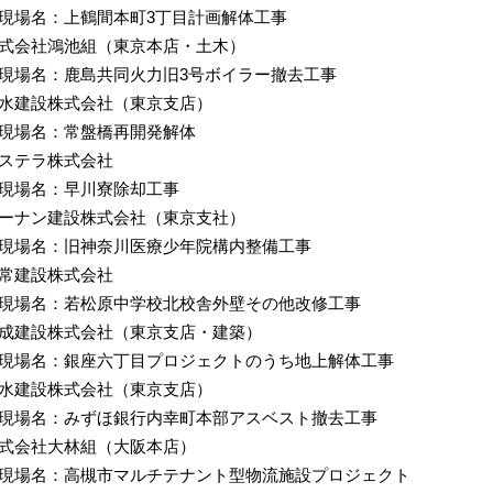
場名：上鶴間本町3丁目計画解体工事
式会社鴻池組（東京本店・土木）
場名：鹿島共同火力旧3号ボイラー撤去工事
水建設株式会社（東京支店）
場名：常盤橋再開発解体
ステラ株式会社
場名：早川寮除却工事
ーナン建設株式会社（東京支社）
場名：旧神奈川医療少年院構内整備工事
常建設株式会社
場名：若松原中学校北校舎外壁その他改修工事
成建設株式会社（東京支店・建築）
場名：銀座六丁目プロジェクトのうち地上解体工事
水建設株式会社（東京支店）
場名：みずほ銀行内幸町本部アスベスト撤去工事
式会社大林組（大阪本店）
場名：高槻市マルチテナント型物流施設プロジェクト