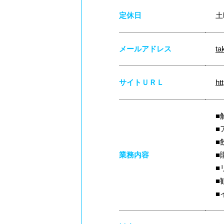
定休日
土
メールアドレス
ta
サイトＵＲＬ
ht
■
■
■
業務内容
■
■
■
■