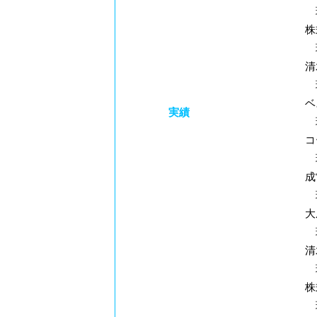
現
株
現
清
現
ベ
実績
現
コ
現
成
現
大
現
清
現
株
現