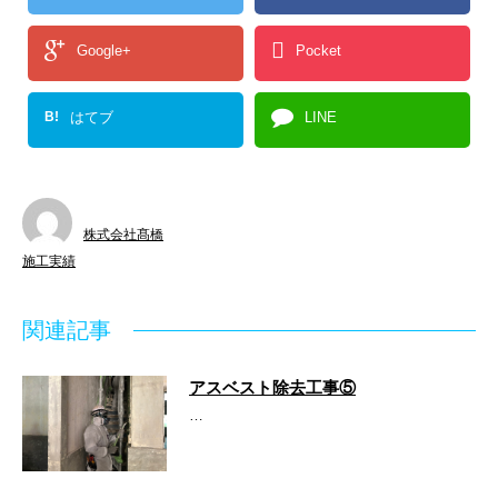
Google+
Pocket
B!
はてブ
LINE
株式会社髙橋
施工実績
関連記事
アスベスト除去工事⑤
…